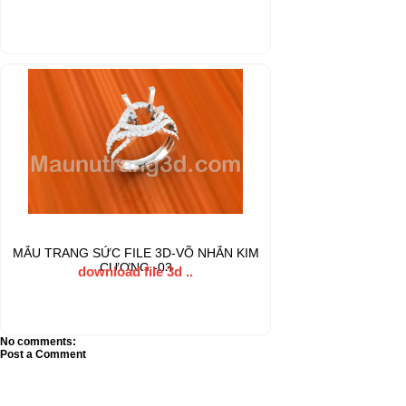
MẪU TRANG SỨC FILE 3D-VÕ NHẪN KIM
CƯƠNG -03
download file 3d ..
No comments:
Post a Comment