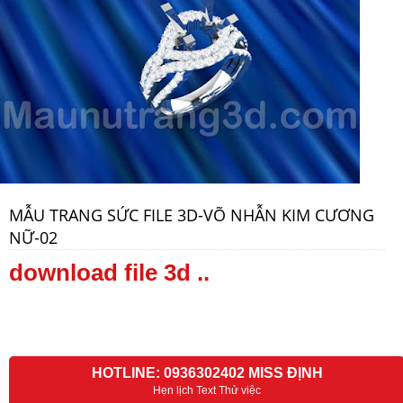
MẪU TRANG SỨC FILE 3D-VÕ NHẪN KIM CƯƠNG
NỮ-02
download file 3d ..
HOTLINE: 0936302402 MISS ĐỊNH
Hẹn lịch Text Thử việc