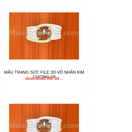
MẪU TRANG SỨC FILE 3D-VÕ NHẪN KIM
CƯƠNG-06
download file 3d ..