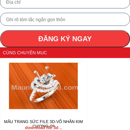
ĐĂNG KÝ NGAY
CÙNG CHUYÊN MỤC
MẪU TRANG SỨC FILE 3D-VÕ NHẪN KIM
CƯƠNG-09
download file 3d ..