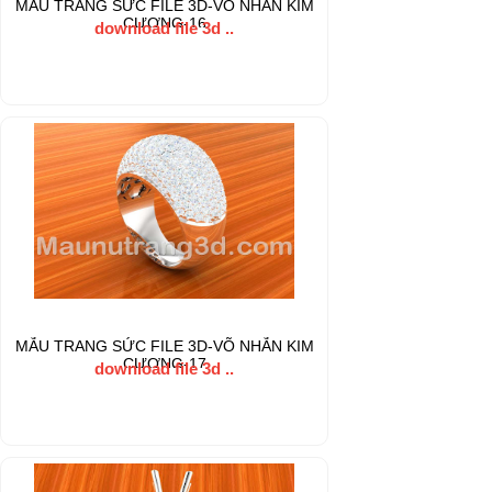
MẪU TRANG SỨC FILE 3D-VÕ NHẪN KIM
CƯƠNG-16
download file 3d ..
MẪU TRANG SỨC FILE 3D-VÕ NHẪN KIM
CƯƠNG-17
download file 3d ..