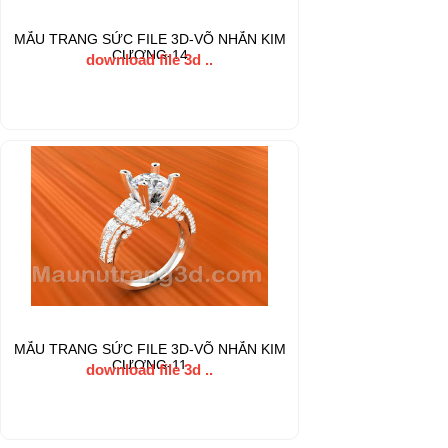
MẪU TRANG SỨC FILE 3D-VÕ NHẪN KIM
CƯƠNG-14
download file 3d ..
MẪU TRANG SỨC FILE 3D-VÕ NHẪN KIM
CƯƠNG-11
download file 3d ..