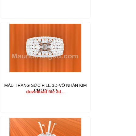
MẪU TRANG SỨC FILE 3D-VÕ NHẪN KIM
CƯƠNG-13
download file 3d ..