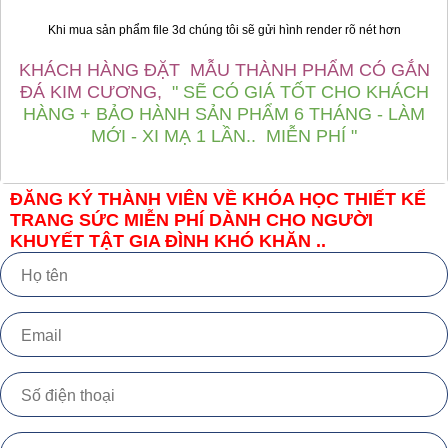
Khi mua sản phẩm file 3d chúng tôi sẽ gửi hình render rõ nét hơn
KHÁCH HÀNG ĐẶT MẪU THÀNH PHẨM CÓ GẮN
ĐÁ KIM CƯƠNG,
" SẼ CÓ GIÁ TỐT CHO KHÁCH
HÀNG + BẢO HÀNH SẢN PHẨM 6 THÁNG - LÀM
MỚI - XI MẠ 1 LẦN.. MIỄN PHÍ "
ĐĂNG KÝ THÀNH VIÊN VỀ KHÓA HỌC THIẾT KẾ
TRANG SỨC MIỄN PHÍ DÀNH CHO NGƯỜI
KHUYẾT TẬT GIA ĐÌNH KHÓ KHĂN ..