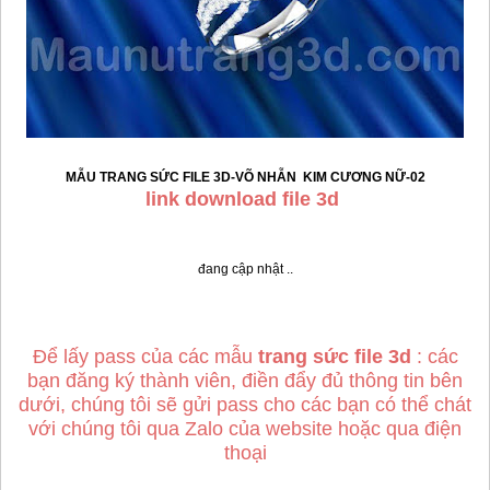
MẪU TRANG SỨC FILE 3D-VÕ NHẪN KIM CƯƠNG
NỮ-02
link download file 3d
đang cập nhật ..
Để lấy pass của các mẫu
trang sức file 3d
: các
bạn đăng ký thành viên, điền đẩy đủ thông tin bên
dưới, chúng tôi sẽ gửi pass cho các bạn có thể chát
với chúng tôi qua Zalo của website hoặc qua điện
thoại