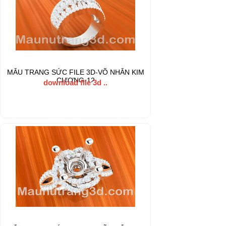
MẪU TRANG SỨC FILE 3D-VÕ NHẪN KIM
CƯƠNG-12
download file 3d ..