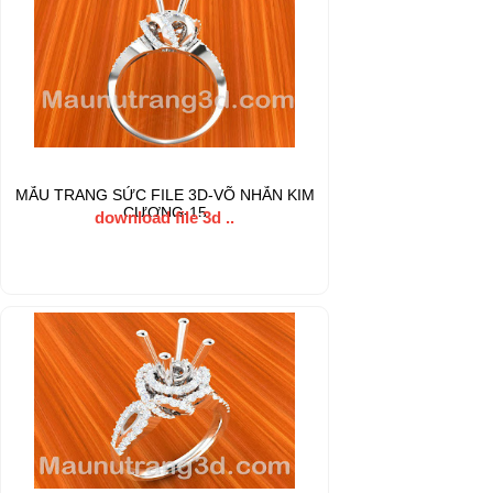
MẪU TRANG SỨC FILE 3D-VÕ NHẪN KIM
CƯƠNG-15
download file 3d ..