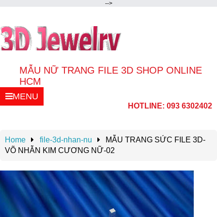
-->
MẪU NỮ TRANG FILE 3D SHOP ONLINE
HCM
MENU
Thiết kế trang sức,Mẫu nữ trang file 3d , shop
HOTLINE: 093 6302402
mẫu trang sức file 3D online giá tốt tại bình
thạnh HCM.Liên hệ : Zalo 0936302402
Home
file-3d-nhan-nu
MẪU TRANG SỨC FILE 3D-
VÕ NHẪN KIM CƯƠNG NỮ-02