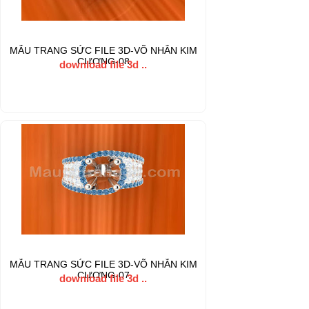
MẪU TRANG SỨC FILE 3D-VÕ NHẪN KIM
CƯƠNG-08
download file 3d ..
MẪU TRANG SỨC FILE 3D-VÕ NHẪN KIM
CƯƠNG-07
download file 3d ..