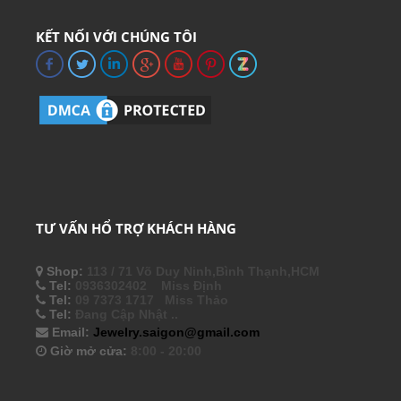
KẾT NỐI VỚI CHÚNG TÔI
TƯ VẤN HỔ TRỢ KHÁCH HÀNG
Shop:
113 / 71 Võ Duy Ninh,Bình Thạnh,HCM
Tel:
0936302402 Miss Định
Tel:
09 7373 1717 Miss Thảo
Tel:
Đang Cập Nhật ..
Email:
Jewelry.saigon@gmail.com
Giờ mở cửa:
8:00 - 20:00