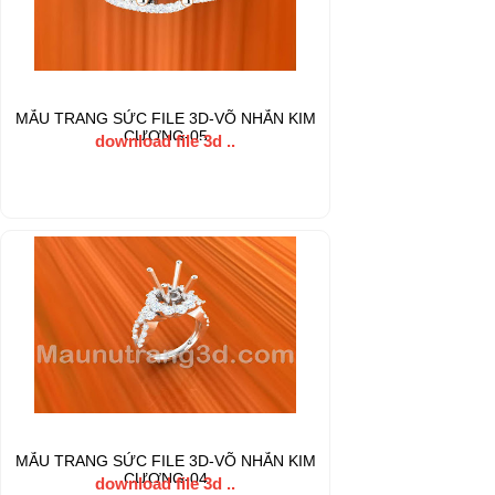
MẪU TRANG SỨC FILE 3D-VÕ NHẪN KIM
CƯƠNG-05
download file 3d ..
MẪU TRANG SỨC FILE 3D-VÕ NHẪN KIM
CƯƠNG-04
download file 3d ..