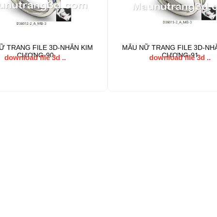
Ữ TRANG FILE 3D-NHẪN KIM
MẪU NỮ TRANG FILE 3D-NH
CƯƠNG-90
CƯƠNG-91
download file 3d ..
download file 3d ..