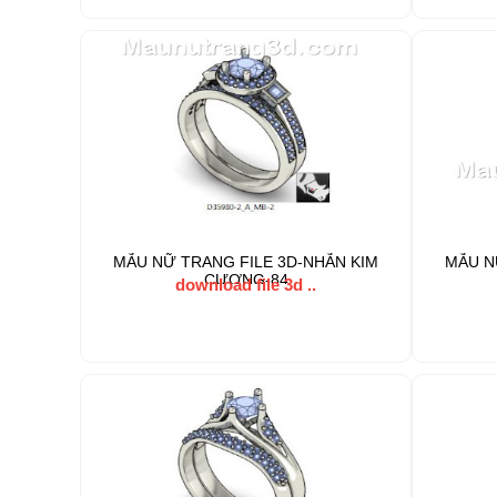
MẪU NỮ TRANG FILE 3D-NHẪN KIM
MẪU N
CƯƠNG-84
download file 3d ..