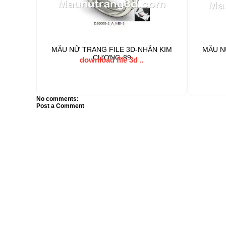
MẪU NỮ TRANG FILE 3D-NHẪN KIM
MẪU N
CƯƠNG-89
download file 3d ..
No comments:
Post a Comment