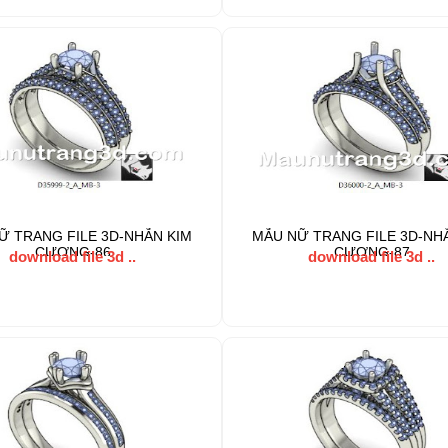
Ữ TRANG FILE 3D-NHẪN KIM
MẪU NỮ TRANG FILE 3D-NH
CƯƠNG-86
CƯƠNG-87
download file 3d ..
download file 3d ..