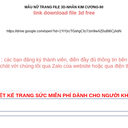
MẪU NỮ TRANG FILE 3D-NHẪN KIM CƯƠNG-90
link download file 3d free
https://drive.google.com/open?id=1YiYjrcTGshgCIU7zin9wAZ0uBI6CjAdN
: các bạn đăng ký thành viên, điền đầy đủ thông tin bên
 chát với chúng tôi qua Zalo của website hoặc qua điện t
ẾT KẾ TRANG SỨC MIỄN PHÍ DÀNH CHO NGƯỜI KHU