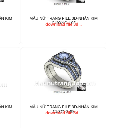
ẪN KIM
MẪU NỮ TRANG FILE 3D-NHẪN KIM
CƯƠNG-105
download file 3d ..
ẪN KIM
MẪU NỮ TRANG FILE 3D-NHẪN KIM
CƯƠNG-99
download file 3d ..