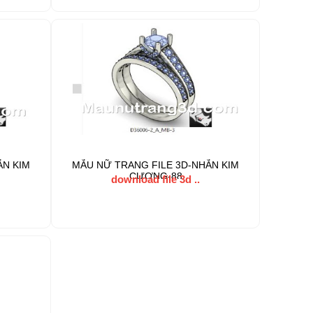
ẪN KIM
MẪU NỮ TRANG FILE 3D-NHẪN KIM
CƯƠNG-88
download file 3d ..