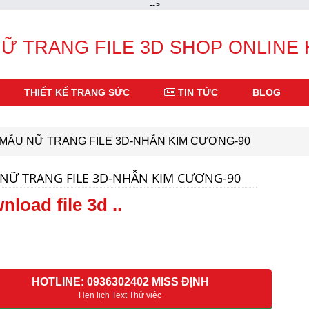
-->
Ữ TRANG FILE 3D SHOP ONLINE
THIẾT KẾ TRANG SỨC
TIN TỨC
BLOG
MẪU NỮ TRANG FILE 3D-NHẪN KIM CƯƠNG-90
NỮ TRANG FILE 3D-NHẪN KIM CƯƠNG-90
nload file 3d ..
HOTLINE: 0936302402 MISS ĐỊNH
Hẹn lịch Text Thử việc