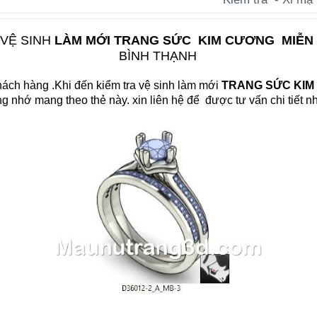
VỆ SINH
LÀM MỚI TRANG SỨC KIM CƯƠNG MIỄN
BÌNH THẠNH
hách hàng .Khi đến kiểm tra vệ sinh làm mới
TRANG SỨC KI
g nhớ mang theo thẻ này. xin liên hệ để được tư vấn chi tiết
nh