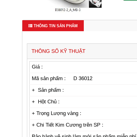
THÔNG TIN SẢN PHẨM
THÔNG SỐ KỸ THUẬT
Giá :
Mã sản phẩm : D 36012
+ Sản phẩm :
+ Hột Chủ :
+ Trọng Lượng vàng :
+
Chi Tiết Kim Cương trên SP :
Bảo hành vệ sinh làm mới sản phẩm miễn ph