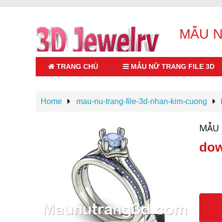
MẪU N
TRANG CHỦ
MẪU NỮ TRANG FILE 3D
Home
mau-nu-trang-file-3d-nhan-kim-cuong
Thiết kế trang sức,Mẫu nữ trang file 3d , shop
mẫu trang sức file 3D online giá tốt tại bình
thạnh HCM.Liên hệ : Zalo 0936302402
MẪU 
dow