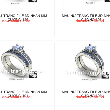
Ữ TRANG FILE 3D-NHẪN KIM
MẪU NỮ TRANG FILE 3D-NH
CƯƠNG-140
CƯƠNG-106
download file 3d ..
download file 3d ..
Ữ TRANG FILE 3D-NHẪN KIM
MẪU NỮ TRANG FILE 3D-NH
CƯƠNG-101
CƯƠNG-100
download file 3d ..
download file 3d ..