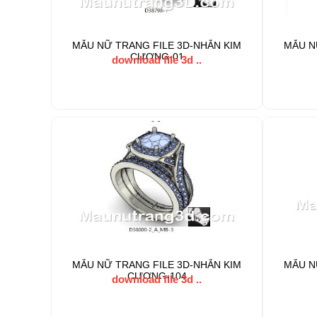
MẪU NỮ TRANG FILE 3D-NHẪN KIM
MẪU N
CƯƠNG-01
download file 3d ..
MẪU NỮ TRANG FILE 3D-NHẪN KIM
MẪU N
CƯƠNG-104
download file 3d ..