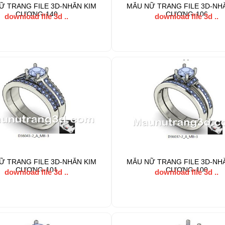
Ữ TRANG FILE 3D-NHẪN KIM
MẪU NỮ TRANG FILE 3D-NH
CƯƠNG-140
CƯƠNG-106
download file 3d ..
download file 3d ..
Ữ TRANG FILE 3D-NHẪN KIM
MẪU NỮ TRANG FILE 3D-NH
CƯƠNG-101
CƯƠNG-100
download file 3d ..
download file 3d ..