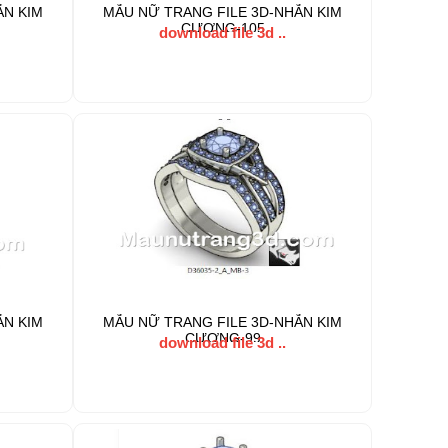
ẪN KIM
MẪU NỮ TRANG FILE 3D-NHẪN KIM
CƯƠNG-105
download file 3d ..
ẪN KIM
MẪU NỮ TRANG FILE 3D-NHẪN KIM
CƯƠNG-99
download file 3d ..