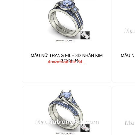
MẪU NỮ TRANG FILE 3D-NHẪN KIM
MẪU N
CƯƠNG-84
download file 3d ..