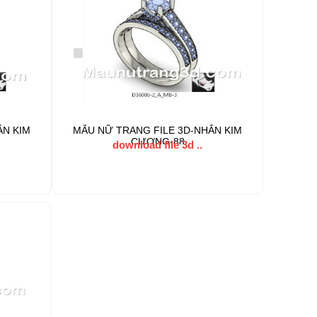
ẪN KIM
MẪU NỮ TRANG FILE 3D-NHẪN KIM
CƯƠNG-88
download file 3d ..