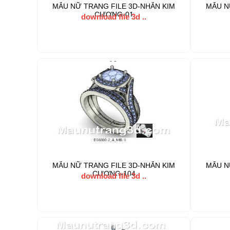
MẪU NỮ TRANG FILE 3D-NHẪN KIM
MẪU N
CƯƠNG-01
download file 3d ..
MẪU NỮ TRANG FILE 3D-NHẪN KIM
MẪU N
CƯƠNG-104
download file 3d ..