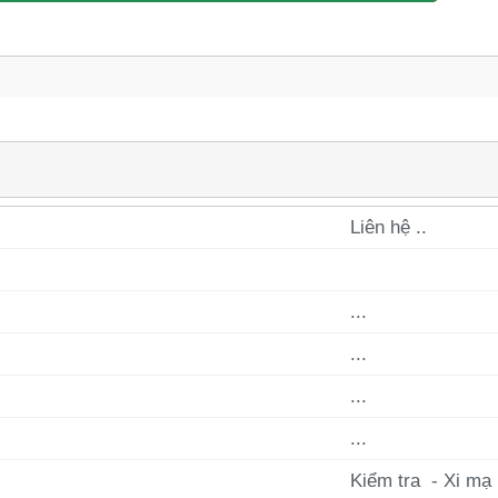
Liên hệ ..
...
...
...
...
í
Kiểm tra - Xi mạ