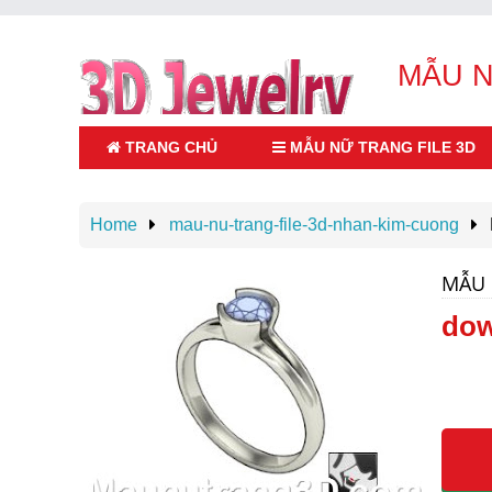
MẪU N
TRANG CHỦ
MẪU NỮ TRANG FILE 3D
Home
mau-nu-trang-file-3d-nhan-kim-cuong
Thiết kế trang sức,Mẫu nữ trang file 3d , shop
mẫu trang sức file 3D online giá tốt tại bình
thạnh HCM.Liên hệ : Zalo 0936302402
MẪU 
dow