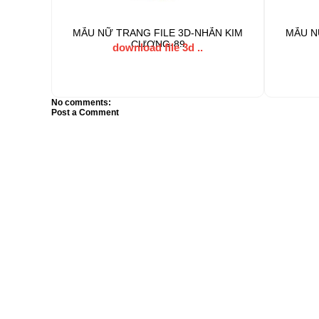
MẪU NỮ TRANG FILE 3D-NHẪN KIM
MẪU N
CƯƠNG-89
download file 3d ..
No comments:
Post a Comment