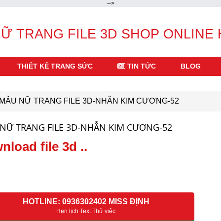
-->
Ữ TRANG FILE 3D SHOP ONLINE
THIẾT KẾ TRANG SỨC
TIN TỨC
BLOG
MẪU NỮ TRANG FILE 3D-NHẪN KIM CƯƠNG-52
NỮ TRANG FILE 3D-NHẪN KIM CƯƠNG-52
nload file 3d ..
HOTLINE: 0936302402 MISS ĐỊNH
Hẹn lịch Text Thử việc