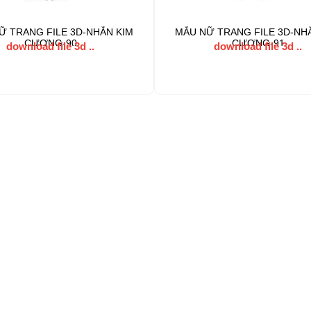
Ữ TRANG FILE 3D-NHẪN KIM
MẪU NỮ TRANG FILE 3D-NH
CƯƠNG-90
CƯƠNG-91
download file 3d ..
download file 3d ..