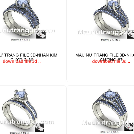
Ữ TRANG FILE 3D-NHẪN KIM
MẪU NỮ TRANG FILE 3D-NH
CƯƠNG-86
CƯƠNG-87
download file 3d ..
download file 3d ..