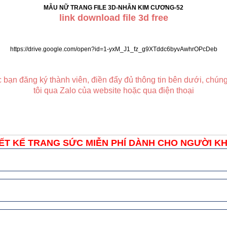
MẪU NỮ TRANG FILE 3D-NHẪN KIM CƯƠNG-52
link download file 3d free
https://drive.google.com/open?id=1-yxM_J1_fz_g9XTddc6byvAwhrOPcDeb
c bạn đăng ký thành viên, điền đẩy đủ thông tin bên dưới, chúng
tôi qua Zalo của website hoặc qua điện thoại
ẾT KẾ TRANG SỨC MIỄN PHÍ DÀNH CHO NGƯỜI KHU