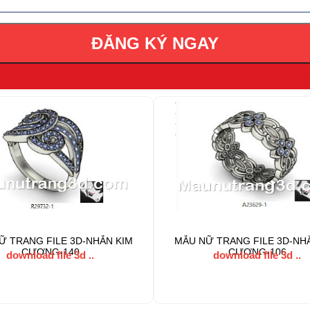
ĐĂNG KÝ NGAY
Ữ TRANG FILE 3D-NHẪN KIM
MẪU NỮ TRANG FILE 3D-NH
CƯƠNG-140
CƯƠNG-106
download file 3d ..
download file 3d ..