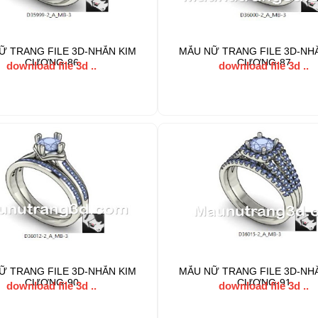
Ữ TRANG FILE 3D-NHẪN KIM
MẪU NỮ TRANG FILE 3D-NH
CƯƠNG-86
CƯƠNG-87
download file 3d ..
download file 3d ..
Ữ TRANG FILE 3D-NHẪN KIM
MẪU NỮ TRANG FILE 3D-NH
CƯƠNG-90
CƯƠNG-91
download file 3d ..
download file 3d ..