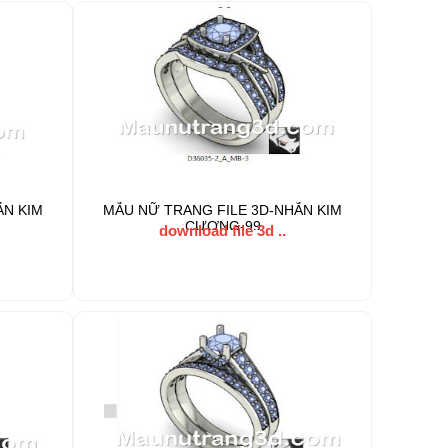
ẪN KIM
MẪU NỮ TRANG FILE 3D-NHẪN KIM
CƯƠNG-99
download file 3d ..