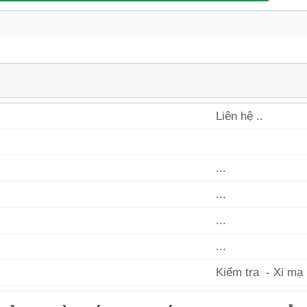
Liên hệ ..
...
...
...
...
í
Kiểm tra - Xi mạ