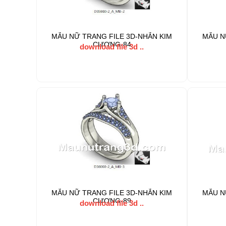
MẪU NỮ TRANG FILE 3D-NHẪN KIM
MẪU N
CƯƠNG-84
download file 3d ..
MẪU NỮ TRANG FILE 3D-NHẪN KIM
MẪU N
CƯƠNG-89
download file 3d ..