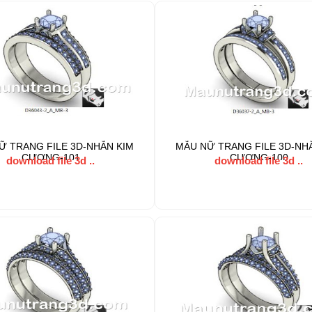
Ữ TRANG FILE 3D-NHẪN KIM
MẪU NỮ TRANG FILE 3D-NH
CƯƠNG-101
CƯƠNG-100
download file 3d ..
download file 3d ..