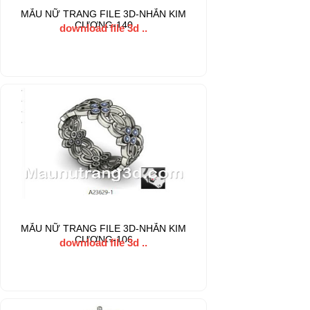
MẪU NỮ TRANG FILE 3D-NHẪN KIM
CƯƠNG-140
download file 3d ..
MẪU NỮ TRANG FILE 3D-NHẪN KIM
CƯƠNG-106
download file 3d ..