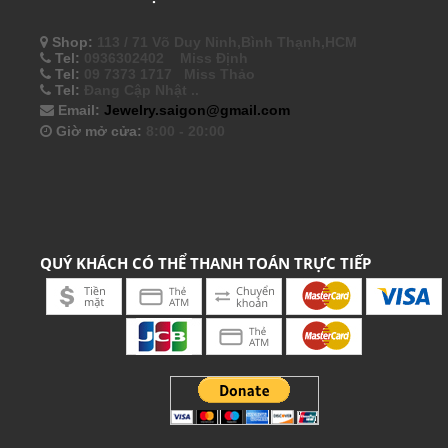
Shop:
113 / 71 Võ Duy Ninh,Bình Thạnh,HCM
Tel:
0936302402 Miss Định
Tel:
09 7373 1717 Miss Thảo
Tel:
Đang Cập Nhật ..
Email:
Jewelry.saigon@gmail.com
Giờ mở cửa:
8:00 - 20:00
QUÝ KHÁCH CÓ THỂ THANH TOÁN TRỰC TIẾP