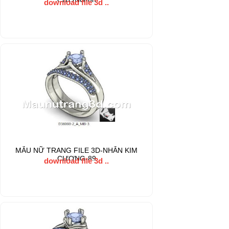
CƯƠNG-88
download file 3d ..
MẪU NỮ TRANG FILE 3D-NHẪN KIM
CƯƠNG-89
download file 3d ..