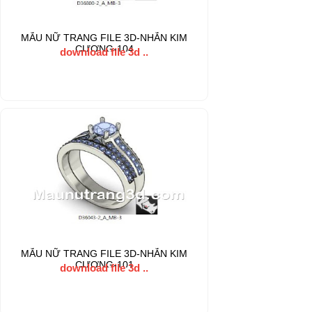
MẪU NỮ TRANG FILE 3D-NHẪN KIM
CƯƠNG-104
download file 3d ..
MẪU NỮ TRANG FILE 3D-NHẪN KIM
CƯƠNG-101
download file 3d ..