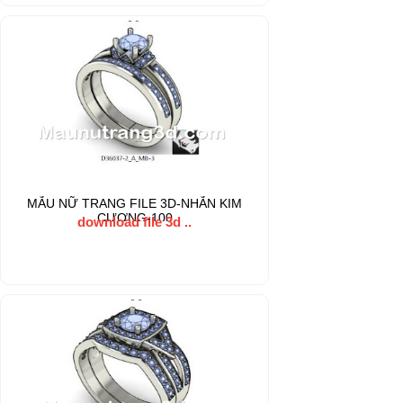
MẪU NỮ TRANG FILE 3D-NHẪN KIM
CƯƠNG-100
download file 3d ..