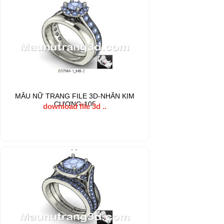
MẪU NỮ TRANG FILE 3D-NHẪN KIM
CƯƠNG-105
download file 3d ..