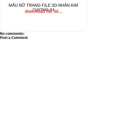
MẪU NỮ TRANG FILE 3D-NHẪN KIM
CƯƠNG-91
download file 3d ..
No comments:
Post a Comment