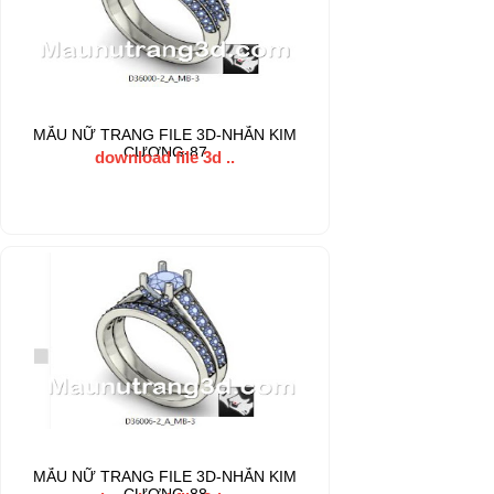
MẪU NỮ TRANG FILE 3D-NHẪN KIM
CƯƠNG-87
download file 3d ..
MẪU NỮ TRANG FILE 3D-NHẪN KIM