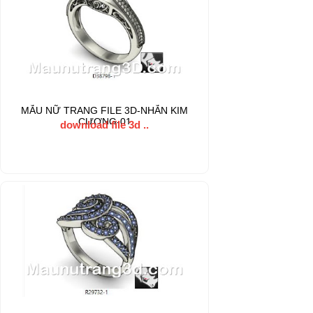
MẪU NỮ TRANG FILE 3D-NHẪN KIM
CƯƠNG-01
download file 3d ..