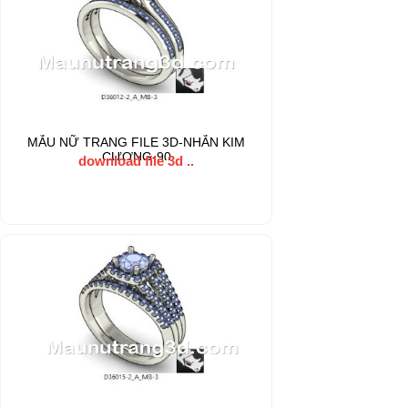
MẪU NỮ TRANG FILE 3D-NHẪN KIM
CƯƠNG-90
download file 3d ..