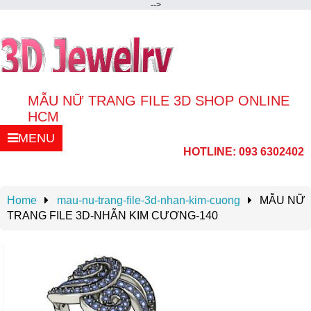
-->
MẪU NỮ TRANG FILE 3D SHOP ONLINE
HCM
MENU
Thiết kế trang sức,Mẫu nữ trang file 3d , shop
HOTLINE: 093 6302402
mẫu trang sức file 3D online giá tốt tại bình
thạnh HCM.Liên hệ : Zalo 0936302402
Home
mau-nu-trang-file-3d-nhan-kim-cuong
MẪU NỮ
TRANG FILE 3D-NHẪN KIM CƯƠNG-140