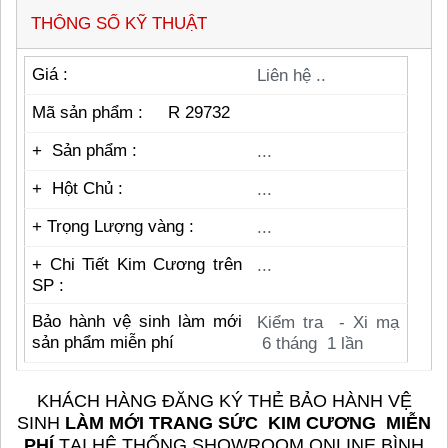
THÔNG SỐ KỸ THUẬT
Giá :
Liên hệ ..
Mã sản phẩm : R 29732
+ Sản phẩm :
...
+ Hột Chủ :
...
+ Trọng Lượng vàng :
...
+
Chi Tiết Kim Cương trên
...
SP :
Bảo hành vệ sinh làm mới
Kiểm tra - Xi mạ
sản phẩm miễn phí
6 tháng 1 lần
KHÁCH HÀNG ĐĂNG KÝ THẺ BẢO HÀNH VỆ
SINH
LÀM MỚI TRANG SỨC KIM CƯƠNG MIỄN
PHÍ
TẠI HỆ THỐNG SHOWROOM ONLINE BÌNH