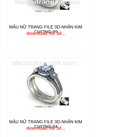
MẪU NỮ TRANG FILE 3D-NHẪN KIM
CƯƠNG-99
download file 3d ..
MẪU NỮ TRANG FILE 3D-NHẪN KIM
CƯƠNG-84
download file 3d ..