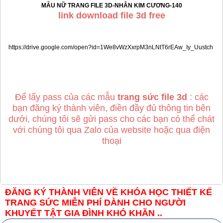
MẪU NỮ TRANG FILE 3D-NHẪN KIM CƯƠNG-140
link download file 3d free
https://drive.google.com/open?id=1We8vWzXxrpM3nLNtT6rEAw_Iy_Uustch
Để lấy pass của các mẫu
trang sức file 3d
: các
bạn đăng ký thành viên, điền đầy đủ thông tin bên
dưới, chúng tôi sẽ gửi pass cho các bạn có thể chát
với chúng tôi qua Zalo của website hoặc qua điện
thoại
ĐĂNG KÝ THÀNH VIÊN VỀ KHÓA HỌC THIẾT KẾ
TRANG SỨC MIỄN PHÍ DÀNH CHO NGƯỜI
KHUYẾT TẬT GIA ĐÌNH KHÓ KHĂN ..