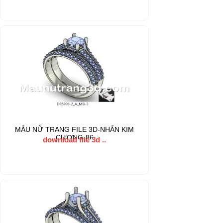
MẪU NỮ TRANG FILE 3D-NHẪN KIM
CƯƠNG-86
download file 3d ..