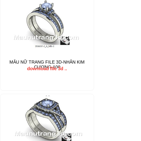
MẪU NỮ TRANG FILE 3D-NHẪN KIM
CƯƠNG-100
download file 3d ..