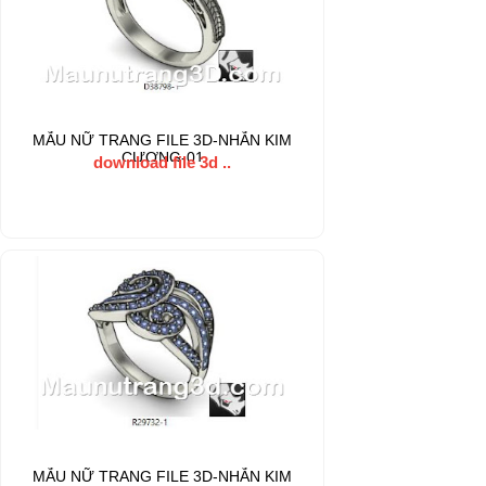
MẪU NỮ TRANG FILE 3D-NHẪN KIM
CƯƠNG-01
download file 3d ..
MẪU NỮ TRANG FILE 3D-NHẪN KIM