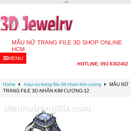
-->
MẪU NỮ TRANG FILE 3D SHOP ONLINE
HCM
MENU
Thiết kế trang sức,Mẫu nữ trang file 3d , shop
HOTLINE: 093 6302402
mẫu trang sức file 3D online giá tốt tại bình
thạnh HCM.Liên hệ : Zalo 0936302402
Home
mau-nu-trang-file-3d-nhan-kim-cuong
MẪU NỮ
TRANG FILE 3D-NHẪN KIM CƯƠNG-12