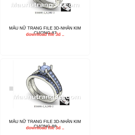
MẪU NỮ TRANG FILE 3D-NHẪN KIM
CƯƠNG-87
download file 3d ..
MẪU NỮ TRANG FILE 3D-NHẪN KIM
CƯƠNG-88
download file 3d ..