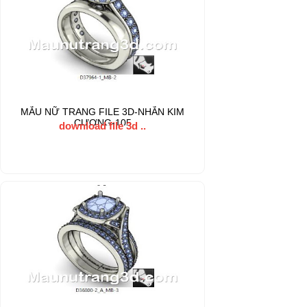
MẪU NỮ TRANG FILE 3D-NHẪN KIM
CƯƠNG-105
download file 3d ..