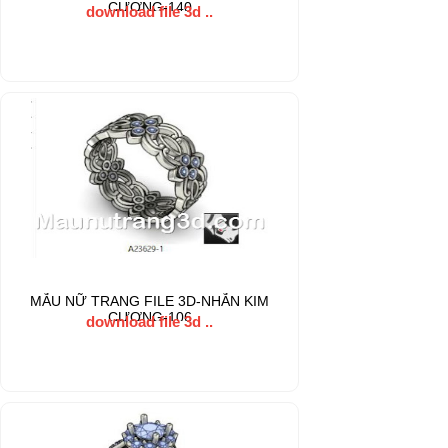
CƯƠNG-140
download file 3d ..
MẪU NỮ TRANG FILE 3D-NHẪN KIM
CƯƠNG-106
download file 3d ..