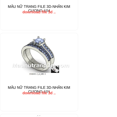
MẪU NỮ TRANG FILE 3D-NHẪN KIM
CƯƠNG-104
download file 3d ..
MẪU NỮ TRANG FILE 3D-NHẪN KIM
CƯƠNG-101
download file 3d ..