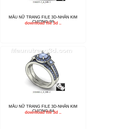
MẪU NỮ TRANG FILE 3D-NHẪN KIM
CƯƠNG-99
download file 3d ..
MẪU NỮ TRANG FILE 3D-NHẪN KIM
CƯƠNG-84
download file 3d ..