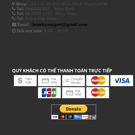
Shop:
113 / 71 Võ Duy Ninh,Bình Thạnh,HCM
Tel:
0936302402 Miss Định
Tel:
09 7373 1717 Miss Thảo
Tel:
Đang Cập Nhật ..
Email:
Jewelry.saigon@gmail.com
Giờ mở cửa:
8:00 - 20:00
QUÝ KHÁCH CÓ THỂ THANH TOÁN TRỰC TIẾP