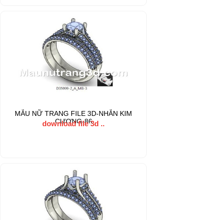
MẪU NỮ TRANG FILE 3D-NHẪN KIM
CƯƠNG-86
download file 3d ..