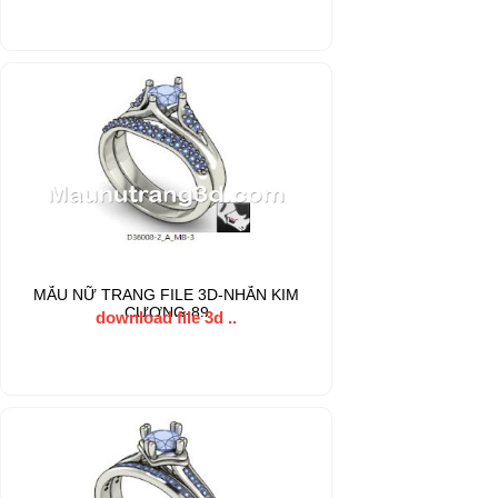
MẪU NỮ TRANG FILE 3D-NHẪN KIM
CƯƠNG-89
download file 3d ..