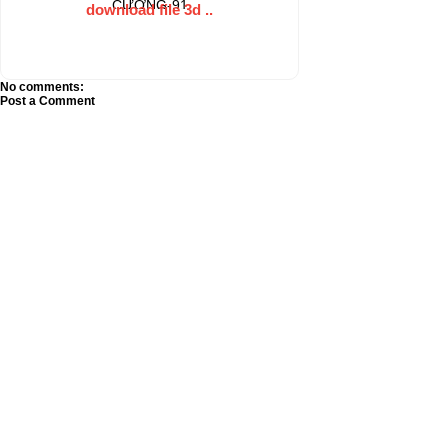
CƯƠNG-91
download file 3d ..
No comments:
Post a Comment