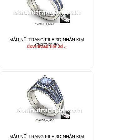
MẪU NỮ TRANG FILE 3D-NHẪN KIM
CƯƠNG-90
download file 3d ..
MẪU NỮ TRANG FILE 3D-NHẪN KIM