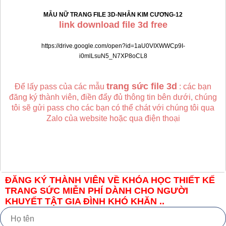
MẪU NỮ TRANG FILE 3D-NHẪN KIM CƯƠNG-12
link download file 3d free
https://drive.google.com/open?id=1aU0VIXWWCp9I-
i0mlLsuN5_N7XP8oCL8
trang sức file 3d
Để lấy pass của các mẫu
: các bạn
đăng ký thành viên, điền đẩy đủ thông tin bên dưới, chúng
tôi sẽ gửi pass cho các bạn có thể chát với chúng tôi qua
Zalo của website hoặc qua điện thoại
ĐĂNG KÝ THÀNH VIÊN VỀ KHÓA HỌC THIẾT KẾ
TRANG SỨC MIỄN PHÍ DÀNH CHO NGƯỜI
KHUYẾT TẬT GIA ĐÌNH KHÓ KHĂN ..